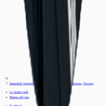
Immobile logistico in locazione a San Pietro Mosezzo, Novara
Le nostre sedi
Mappa del sito
Facebook