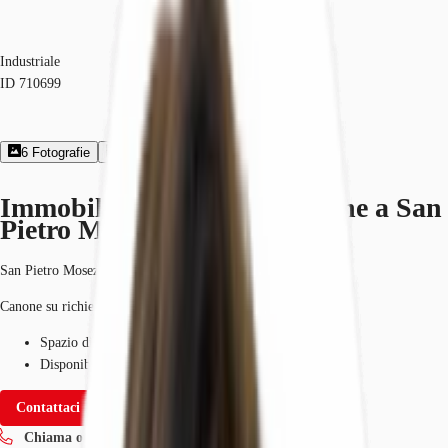
Industriale
ID
710699
6
Fotografie
2
Planimetrie
Brochures
Immobile logistico in locazione a San
Pietro Mosezzo, Novara
San Pietro Mosezzo
Canone su richiesta
Spazio disponibile
8100 m²
Disponibilità
Immediata
Contattaci
Chiama ora