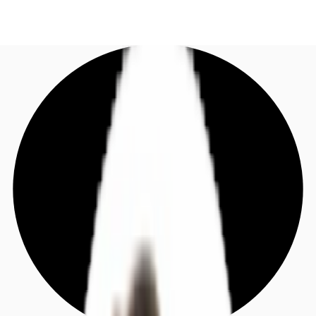
IT
Tendenze & Ricerca
Chiama ora
Contattaci
Coworking & Flex
Perchè JLL?
Sostenibilità
Contattaci
Preferiti