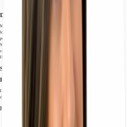
Contattaci
Descrizione
Magazzino Logistico in locazione a San Pietro Mosezzo, Novara. Magazzino
logistico esistente, immediatamente disponibile per la locazione, situato in
posizione strategica a circa 5km dall’Autostrada A4. Disponibilità Immediata
Superficie disponibile: 8.100 mq L'immobile è doppio fronte 13 baie di
carico/scarico totali Altezza sotto trave di 10.60 m Impianto sprinkler
Illuminazione LED
Spazi disponibili
Location
L'immobile è situato in posizione strategica nelle immediate vicinanze
dell'uscita Novara Ovest, lungo l'autostrada A4.
Planimetrie