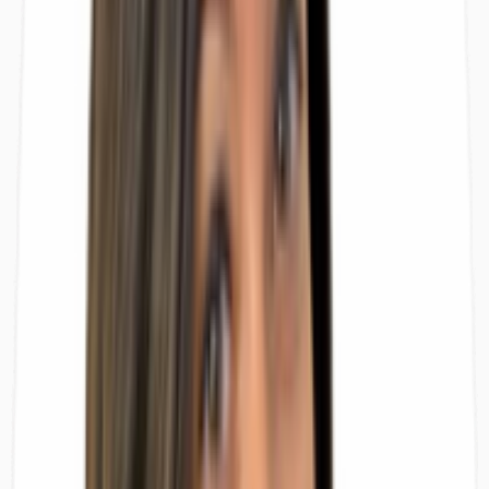
Descrizione
Caratteristiche
Location
Planimetrie
Brochure
Agenti