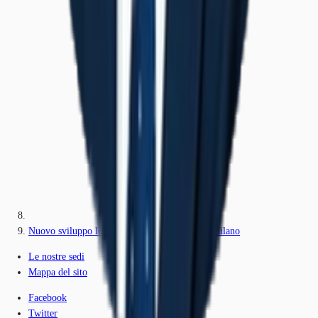
Nuovo sviluppo logistico a Novate Milanese, Milano
Le nostre sedi
Mappa del sito
Facebook
Twitter