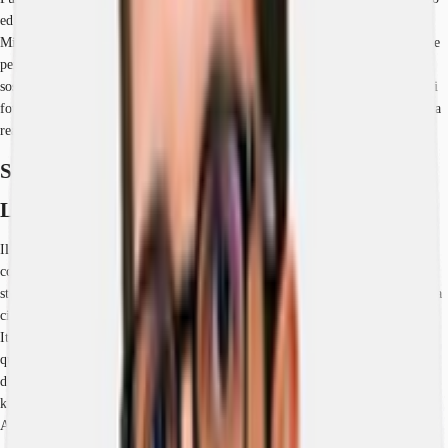
ed efficiente ad uso logistico, ubicato presso il comune di Novate Milanese,
Milano. Il magazzino, di futura realizzazione, è ideale per logistica standard e
per ultimo miglio. Immobile con specifiche di ultima generazione in tema di
sostenibilità e riduzione dei consumi, grazie anche alla copertura con pannelli
fotovoltaici e la certificazione BREEAM Excellent. DISPONIBILITA’ Futura
realizzazione con disponibilità pari a circa 9,600 mq.
Spazi disponibili
Location
Il magazzino di Novate Milanese è posizionato in un’area ricca di
collegamenti, a ridosso di Milano (500 m) e a pochi km dalle principali reti
stradali (A52, A4, A8). Questo permette di muoversi agilmente non solo tra la
città di Milano e le province lombarde, ma anche in tutto il Nord e Centro
Italia. Inoltre si trova a breve distanza dall’Aeroporto di Linate (30 km) e da
quello di Malpensa (40 km), quest’ultimo tra i principali aeroporti cargo
d’Europa. 500 m da Milano 1,9 km dalla A52 Tangenziale Nord di Milano 4
km dalla A8 (Milano - Varese) 9 km dalla A4 (Torino - Venezia) 30 km da
Aeroporto Linate 40 km da Aeroporto di Malpensa