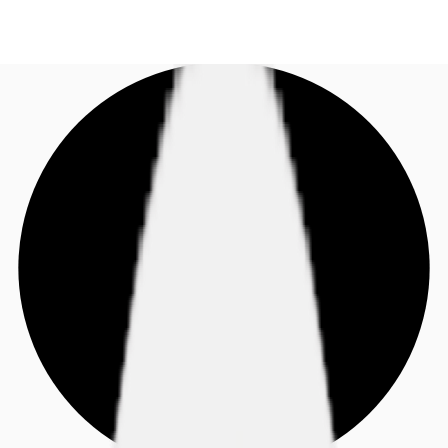
IT
Tendenze & Ricerca
Chiama ora
Contattaci
Coworking & Flex
Perchè JLL?
Sostenibilità
Contattaci
Preferiti