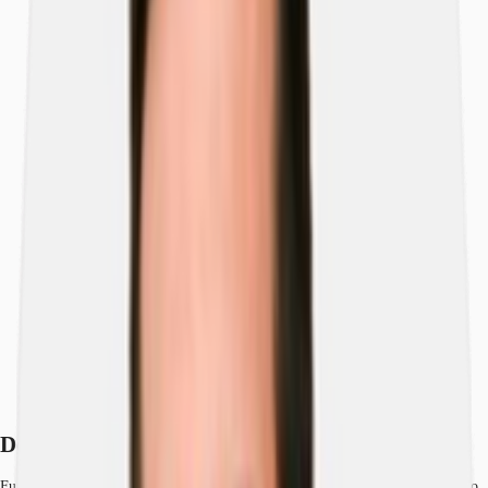
Descrizione
Caratteristiche
Location
Planimetria
Brochure
Agenti
Contattaci
Descrizione
Futuro Magazzino Logistico a Novate Milanese, Milano. Magazzino moderno