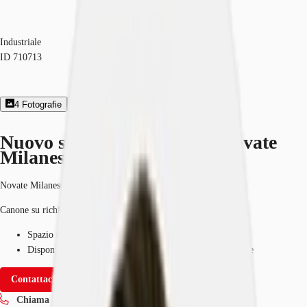
Industriale
ID
710713
4
Fotografie
1
Planimetria
Brochures
Nuovo sviluppo logistico a Novate
Milanese, Milano
Novate Milanese, 20026
Canone su richiesta
Spazio disponibile
10.000 m²
Disponibilità
12 mesi dalla firma del contratto di locazione
Contattaci
Chiama ora