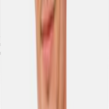
Agenti
Renato Loffredo
Dettagli dell'agente