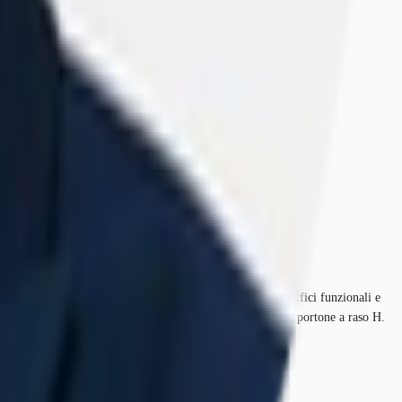
totale è di 14.476 metri quadrati, di cui 719 dedicati a uffici funzionali e
te dinamico e ben collegato. Dotazioni: 28 baie di carico 1 portone a raso H.