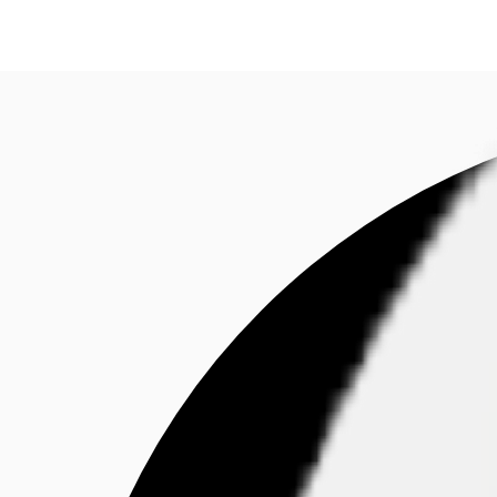
Tendenze & Ricerca
Coworking & Flex
Perchè J