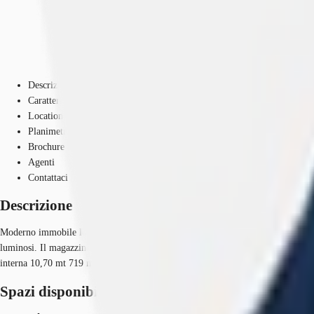
Descrizione
Caratteristiche
Location
Planimetria
Brochure
Agenti
Contattaci
Descrizione
Moderno immobile logistico in locazione a Tavazzano, situato in posizione strate
luminosi. Il magazzino offre spazi ampi e modulari adatti ad attività logistiche
interna 10,70 mt 719 mq di uffici Immobile non frazionabile Disponibile da 
Spazi disponibili