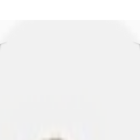
IT
LL?
Sostenibilità
Contattaci
Preferiti
Chiama ora