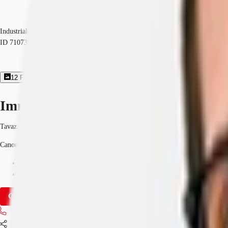
Industriale
ID
710739
12
Fotografie
1
Planimetria
Brochures
Immobile logistico esistente in locaz
Tavazzano con Villavesco
Canone su richiesta
Spazio disponibile
14.476 m²
Disponibilità
2027
Contattaci
Chiama ora
Condividi