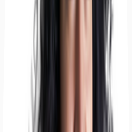
Descrizione
Location
Planimetria
Brochure
Agenti