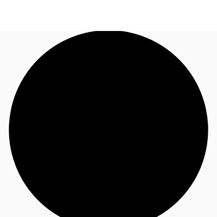
IT
Tendenze & Ricerca
Chiama ora
Contattaci
Coworking & Flex
Perchè JLL?
Sostenibilità
Contattaci
Preferiti