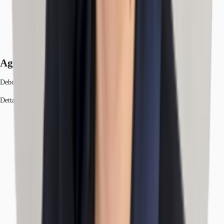
Agenti
Deborah Donadoni
Dettagli dell'agente