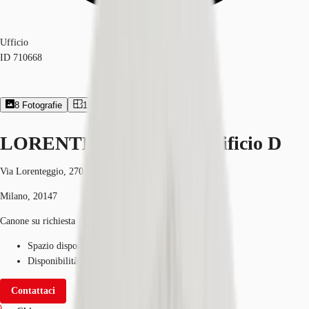
Ufficio
ID
710668
8
Fotografie
12
Planimetrie
Brochures
LORENTEGGIO 270 - Edificio D
Via Lorenteggio, 270
Milano, 20147
Canone su richiesta
Spazio disponibile
329 - 4423 m²
Disponibilità
Immediata
Contattaci