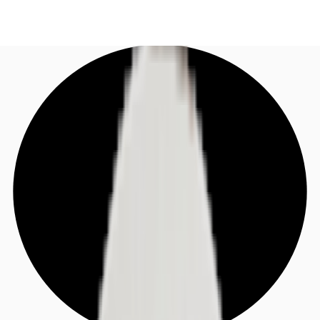
IT
Tendenze & Ricerca
Chiama ora
Contattaci
Coworking & Flex
Perchè JLL?
Sostenibilità
Contattaci
Preferiti