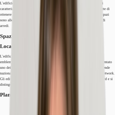
L'edificio D è costituito da 12 piani fuori terra e un piano interrato e si
caratterizza da una moderna facciata ed una forma quadrata che permette di
ottenere una pianta di piano estremamente razionale ed efficiente. Gli spazi
sono allestiti e possono essere rilasciati in Plug&Play quindi compresi di
arredi.
Spazi disponibili
Location
L'edificio è ubicato nel "Quartiere Affari Milano Lorenteggio", un
emblematico esempio di riqualificazione di un territorio periferico, diventato
uno dei più importanti poli di uffici di Milano grazie alle numerose aziende
nazionali ed internazionali che hanno scelto di stabilircisi, creando un network.
Gli edifici del quartiere sono tutti realizzati secondo i più elevati standard e si
distinguono per conferire uno skyline suggestivo su Milano.
Planimetrie