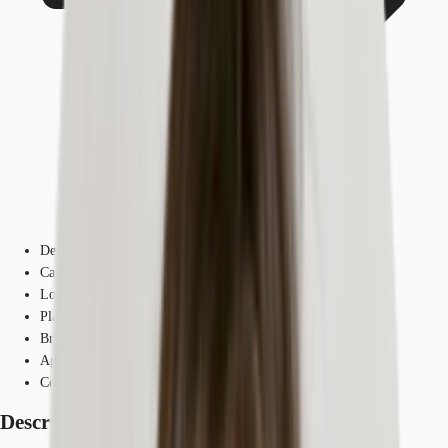
Descrizione
Caratteristiche
Location
Planimetrie
Brochure
Agenti
Contattaci
Descrizione