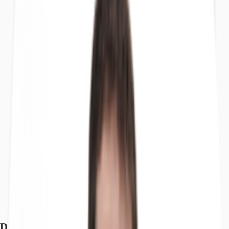
Descrizione
Caratteristiche
Location
Planimetria
Brochure
Agenti
Contattaci
Descrizione