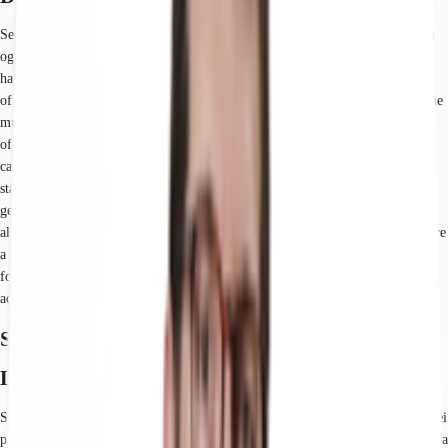
Segreen è una business destination consolidata e in costante espansione in cui
ogni giorno lavorano migliaia di persone e nella quale prestigiose aziende
hanno stabilito la loro sede. Il complesso, ricco di servizi, è stato pensato per
offrire ogni possibilità di wellbeing: al suo interno si trovano una conciergerie
multiservizi, spazi di co-working, un auditorium, un kindergarten, una ricca
offerta di F&B, una palestra, lockers per l'e-commerce, un car washing &
care, un servizio di parcheggio e un'area ad uso ciclofficina. Gli uffici sono
stati realizzati secondo gli standard di progetto ed esecuzione di ultima
generazione per garantire un ambiente lavorativo all'avanguardia ed orientato
all'innovazione. Tutti gli ambienti comuni sono consegnati completi di finiture
a pavimento e soffitti con impianti a vista in stile light industrial e saranno
forniti di tutti i comfort per assicurare ai dipendenti un ambiente ufficio
accogliente promotore di condivisione e collaborazione.
Spazi disponibili
Location
Segreen è a 10 Km dal centro di Milano e a 5 km dall’aeroporto di Linate. Nei
pressi del Business Park si trova la stazione ferroviaria di Segrate e della nuova