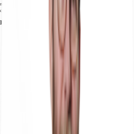
metropolitana M4, raggiungibili comodamente con uno Shuttle privato che
connette Segreen ai principali punti di interesse e trasporto.
Planimetria