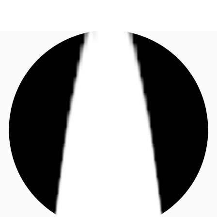
IT
Tendenze & Ricerca
Chiama ora
Contattaci
Coworking & Flex
Perchè JLL?
Sostenibilità
Contattaci
Preferiti