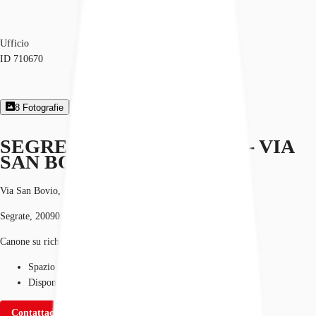
Ufficio
ID
710670
8
Fotografie
1
Planimetria
Brochures
SEGREEN NEW PROJECT - VIA
SAN BOVIO 3
Via San Bovio, 3
Segrate, 20090
Canone su richiesta
Spazio disponibile
541 - 4060 m²
Disponibilità
Immediata
Contattaci